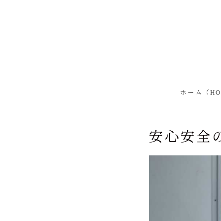
MENU
ホーム（HOME）
会社案内
ホーム（HO
経営理念
トップメッセージ
安心安全
治革
会社概要
グループ会社
商品情報
業務用商品