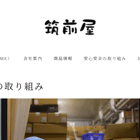
English
日本語
中文
ME）
会社案内
商品情報
安心安全の取り組み
経営理念
業務用商品
チクゼンヤ新入工場にてＩ
ＳＯ９００１認証取得
の取り組み
トップメッセージ
家庭用商品
マイミッション
治革
商品開発での取り組み
会社概要
グループ会社