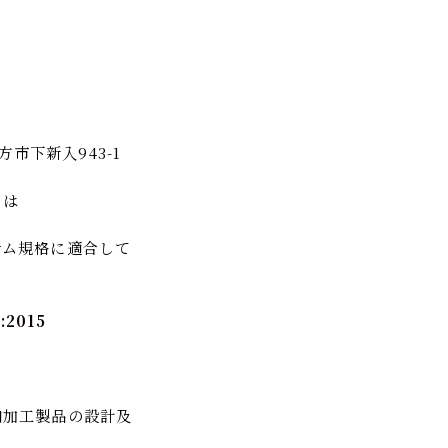
方市下新入943-1
トは
テム規格に適合して
:2015
肉加工製品の設計及